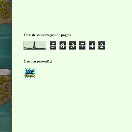
Total de visualizações de página
5
8
3
7
4
2
É isso ai pessoal! ;)