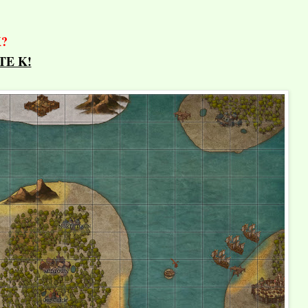
?
TE K!