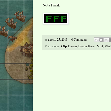
Nota Final:
às
agosto 25, 2013
0 Comments
Marcadores:
Clip
,
Dream
,
Dream Tower
,
Mini
,
Mini