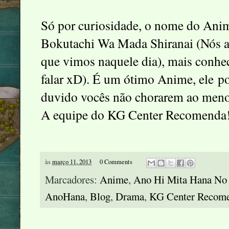
Só por curiosidade, o nome do An
Bokutachi Wa Mada Shiranai (Nós a
que vimos naquele dia), mais conhe
falar xD). É um ótimo Anime, ele p
duvido vocês não chorarem ao menos
A equipe do KG Center Recomenda
às
março 11, 2013
0 Comments
Marcadores:
Anime
,
Ano Hi Mita Hana No
AnoHana
,
Blog
,
Drama
,
KG Center Recom