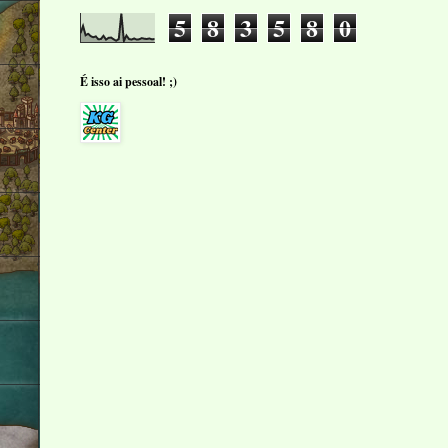
5
8
3
5
8
0
É isso ai pessoal! ;)