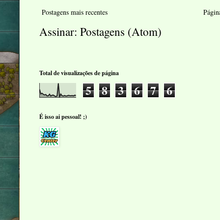
Postagens mais recentes
Página
Assinar:
Postagens (Atom)
Total de visualizações de página
5
8
3
6
7
6
É isso ai pessoal! ;)