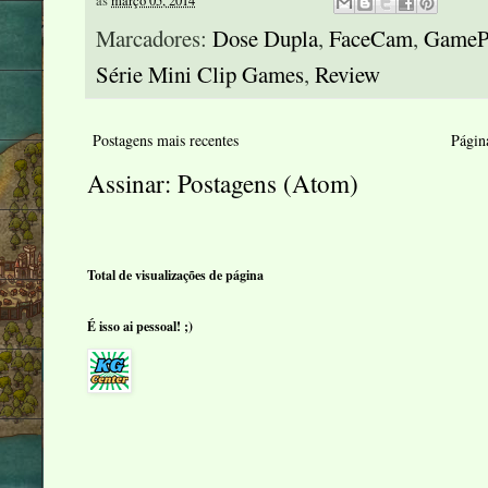
às
março 05, 2014
Marcadores:
Dose Dupla
,
FaceCam
,
GameP
Série Mini Clip Games
,
Review
Postagens mais recentes
Página
Assinar:
Postagens (Atom)
Total de visualizações de página
É isso ai pessoal! ;)