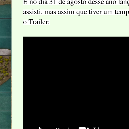
E no dia 31 de agosto desse ano la
assisti, mas assim que tiver um tem
o Trailer: