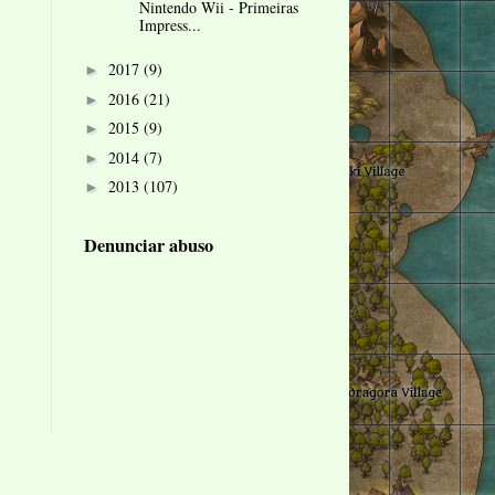
Nintendo Wii - Primeiras
Impress...
2017
(9)
►
2016
(21)
►
2015
(9)
►
2014
(7)
►
2013
(107)
►
Denunciar abuso