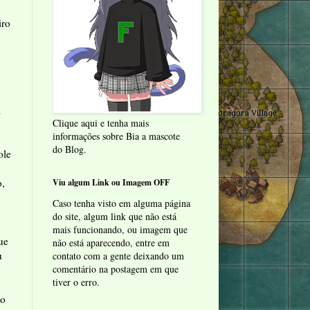
iro
a
Clique aqui e tenha mais
informações sobre Bia a mascote
do Blog.
ole
o,
Viu algum Link ou Imagem OFF
Caso tenha visto em alguma página
do site, algum link que não está
mais funcionando, ou imagem que
ue
não está aparecendo, entre em
u
contato com a gente deixando um
comentário na postagem em que
tiver o erro.
so