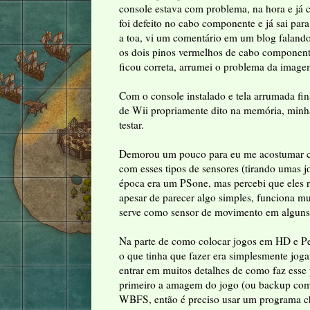
console estava com problema, na hora e já 
foi defeito no cabo componente e já sai para
a toa, vi um comentário em um blog faland
os dois pinos vermelhos de cabo componente
ficou correta, arrumei o problema da image
Com o console instalado e tela arrumada f
de Wii propriamente dito na memória, minha
testar.
Demorou um pouco para eu me acostumar co
com esses tipos de sensores (tirando umas 
época era um PSone, mas percebi que eles 
apesar de parecer algo simples, funciona 
serve como sensor de movimento em alguns 
Na parte de como colocar jogos em HD e P
o que tinha que fazer era simplesmente joga
entrar em muitos detalhes de como faz esse 
primeiro a amagem do jogo (ou backup como
WBFS, então é preciso usar um programa ch