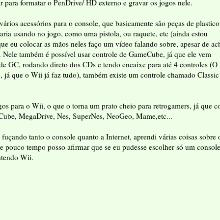
ra formatar o PenDrive/ HD externo e gravar os jogos nele.
ários acessórios para o console, que basicamente são peças de plastico
aria usando no jogo, como uma pistola, ou raquete, etc (ainda estou
que eu colocar as mãos neles faço um vídeo falando sobre, apesar de ac
 Nele também é possível usar controle de GameCube, já que ele vem
de GC, rodando direto dos CDs e tendo encaixe para até 4 controles (O
já que o Wii já faz tudo), também existe um controle chamado Classic
gos para o Wii, o que o torna um prato cheio para retrogamers, já que 
Cube, MegaDrive, Nes, SuperNes, NeoGeo, Mame,etc...
uçando tanto o console quanto a Internet, aprendi várias coisas sobre 
se pouco tempo posso afirmar que se eu pudesse escolher só um consol
ntendo Wii.