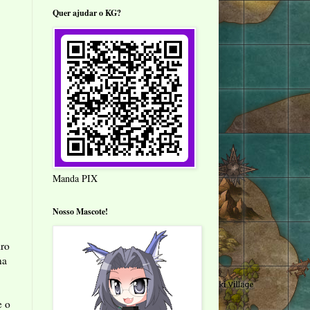
Quer ajudar o KG?
Manda PIX
Nosso Mascote!
iro
na
e o