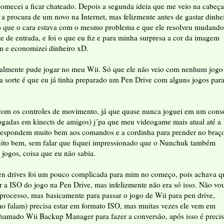
comecei a ficar chateado. Depois a segunda ideia que me veio na cabeça
 a procura de um novo na Internet, mas felizmente antes de gastar dinhe
o que o cara estava com o mesmo problema e que ele resolveu mudando
 de entrada, e foi o que eu fiz e para minha surpresa a cor da imagem
m e economizei dinheiro xD.
inalmente pude jogar no meu Wii. Só que ele não veio com nenhum jogo
 sorte é que eu já tinha preparado um Pen Drive com alguns jogos par
m os controles de movimento, já que quase nunca joguei em um cons
jogadas em kinects de amigos) j´pa que meu videogame mais atual até a
respondem muito bem aos comandos e a cordinha para prender no braç
muito bem, sem falar que fiquei impressionado que o Nunchuk também
jogos, coisa que eu não sabia.
en drives foi um pouco complicada para mim no começo, pois achava q
r a ISO do jogo na Pen Drive, mas infelizmente não era só isso. Não vo
processo, mas basicamente para passar o jogo de Wii para pen drive,
 falam) precisa estar em formato ISO, mas muitas vezes ele vem em
amado Wii Backup Manager para fazer a conversão, após isso é preci