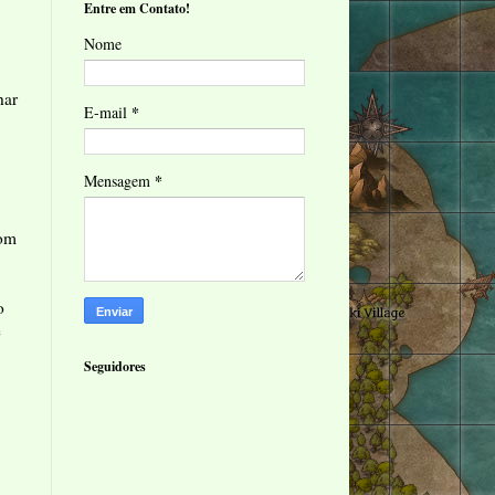
Entre em Contato!
Nome
har
*
E-mail
*
Mensagem
com
o
e
Seguidores