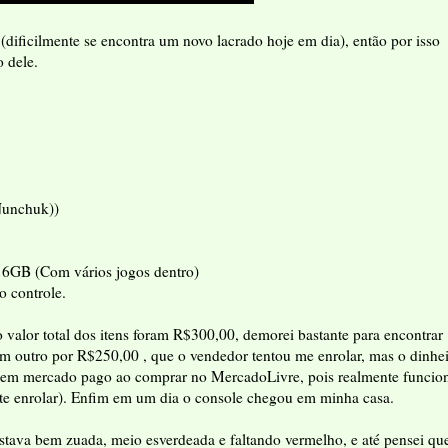
dificilmente se encontra um novo lacrado hoje em dia), então por isso
o dele.
Nunchuk))
6GB (Com vários jogos dentro)
o controle.
 valor total dos itens foram R$300,00, demorei bastante para encontrar
um outro por R$250,00 , que o vendedor tentou me enrolar, mas o dinhe
 usem mercado pago ao comprar no MercadoLivre, pois realmente funcio
 te enrolar). Enfim em um dia o console chegou em minha casa.
 estava bem zuada, meio esverdeada e faltando vermelho, e até pensei qu