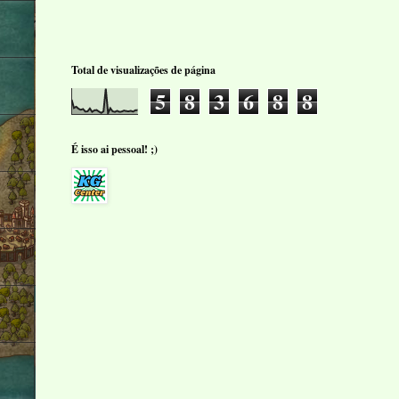
Total de visualizações de página
5
8
3
6
8
8
É isso ai pessoal! ;)