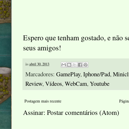
Espero que tenham gostado, e não 
seus amigos!
às
abril 30, 2013
Marcadores:
GamePlay
,
Iphone/Pad
,
Minicl
Review
,
Vídeos
,
WebCam
,
Youtube
Postagem mais recente
Página
Assinar:
Postar comentários (Atom)