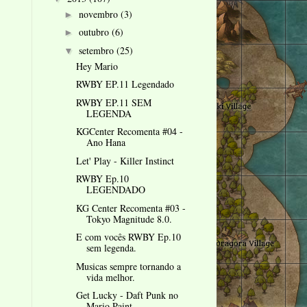
novembro
(3)
►
outubro
(6)
►
setembro
(25)
▼
Hey Mario
RWBY EP.11 Legendado
RWBY EP.11 SEM
LEGENDA
KGCenter Recomenta #04 -
Ano Hana
Let' Play - Killer Instinct
RWBY Ep.10
LEGENDADO
KG Center Recomenta #03 -
Tokyo Magnitude 8.0.
E com vocês RWBY Ep.10
sem legenda.
Musicas sempre tornando a
vida melhor.
Get Lucky - Daft Punk no
Mario Paint.