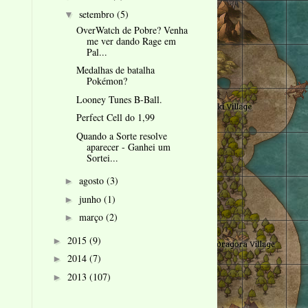
setembro
(5)
▼
OverWatch de Pobre? Venha
me ver dando Rage em
Pal...
Medalhas de batalha
Pokémon?
Looney Tunes B-Ball.
Perfect Cell do 1,99
Quando a Sorte resolve
aparecer - Ganhei um
Sortei...
agosto
(3)
►
junho
(1)
►
março
(2)
►
2015
(9)
►
2014
(7)
►
2013
(107)
►