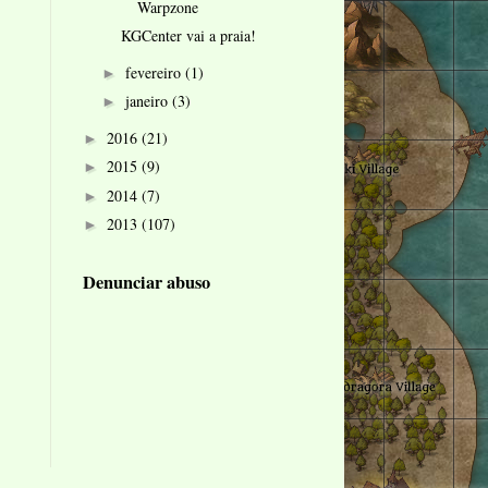
Warpzone
KGCenter vai a praia!
fevereiro
(1)
►
janeiro
(3)
►
2016
(21)
►
2015
(9)
►
2014
(7)
►
2013
(107)
►
Denunciar abuso