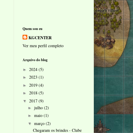
Quem sou eu
KGCENTER
Ver meu perfil completo
Arquivo do blog
2024
(5)
►
2023
(1)
►
2019
(4)
►
2018
(5)
►
2017
(9)
▼
julho
(2)
►
maio
(1)
►
março
(2)
▼
Chegaram os brindes - Clube