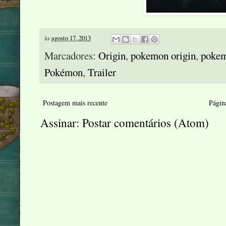
às
agosto 17, 2013
Marcadores:
Origin
,
pokemon origin
,
pokem
Pokémon
,
Trailer
Postagem mais recente
Página
Assinar:
Postar comentários (Atom)