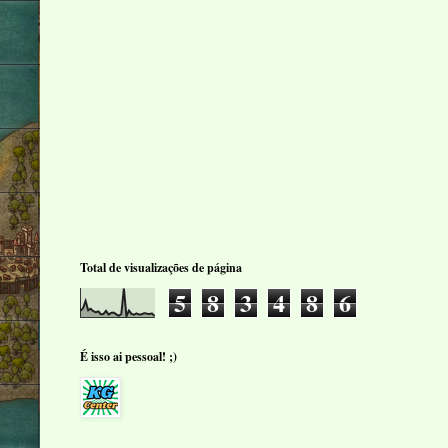
Total de visualizações de página
5
8
3
4
8
6
É isso ai pessoal! ;)