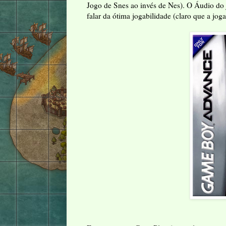
Jogo de Snes ao invés de Nes). O Áudio do
falar da ótima jogabilidade (claro que a 