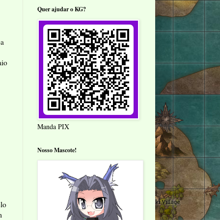
Quer ajudar o KG?
oa
aio
Manda PIX
Nosso Mascote!
lo
m