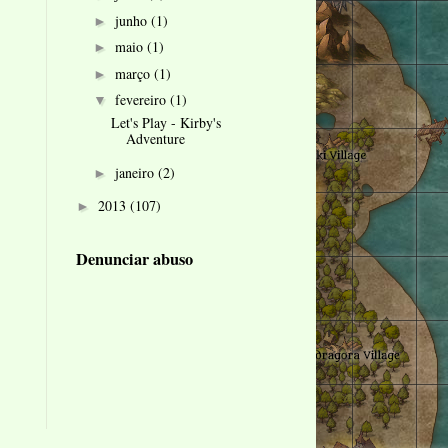
junho
(1)
►
maio
(1)
►
março
(1)
►
fevereiro
(1)
▼
Let's Play - Kirby's
Adventure
janeiro
(2)
►
2013
(107)
►
Denunciar abuso